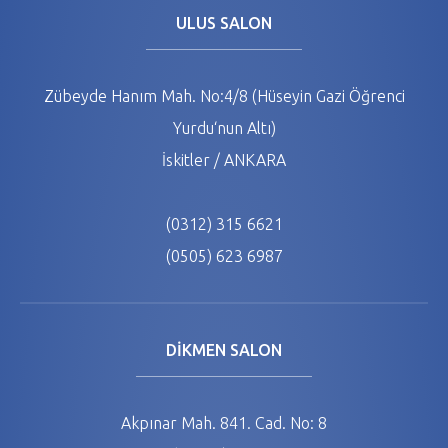
ULUS SALON
Zübeyde Hanım Mah. No:4/8 (Hüseyin Gazi Öğrenci
Yurdu‘nun Altı)
İskitler / ANKARA
(0312) 315 6621
(0505) 623 6987
DİKMEN SALON
Akpınar Mah. 841. Cad. No: 8