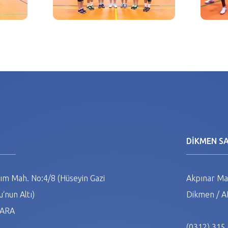
N
DİKMEN S
m Mah. No:4/8 (Hüseyin Gazi
Akpınar Mah
‘nun Altı)
Dikmen / 
NKARA
(0312) 315