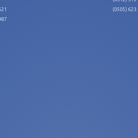
621
(0505) 623
987