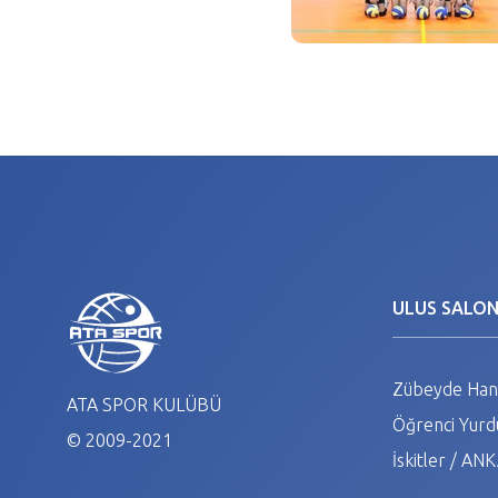
ULUS SALO
Zübeyde Hanı
ATA SPOR KULÜBÜ
Öğrenci Yurdu
© 2009-2021
İskitler / A