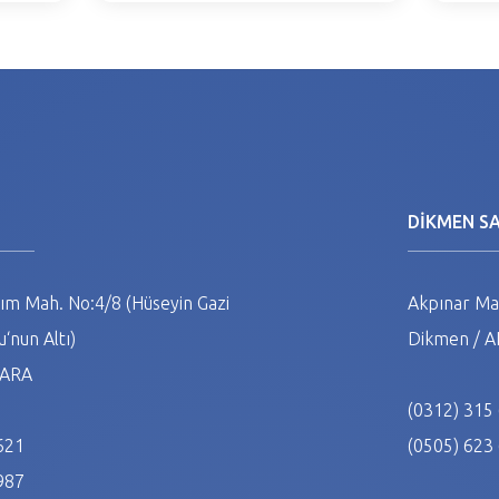
N
DİKMEN S
m Mah. No:4/8 (Hüseyin Gazi
Akpınar Mah
‘nun Altı)
Dikmen / 
NKARA
(0312) 315
621
(0505) 623
987