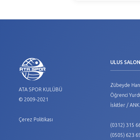
ULUS SALO
Zübeyde Hanı
ATA SPOR KULÜBÜ
Öğrenci Yurdu
© 2009-2021
İskitler / A
Çerez Politikası
(0312) 315 6
(0505) 623 6