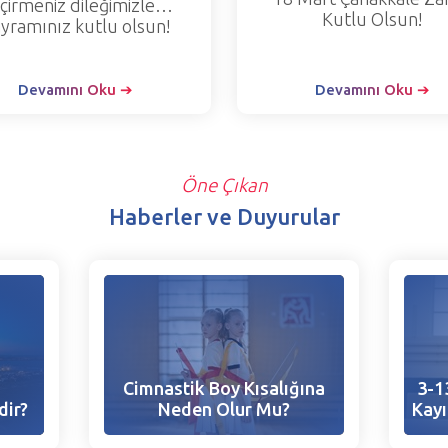
çirmeniz dileğimizle…
Kutlu Olsun!
yramınız kutlu olsun!
Devamını Oku ➔
Devamını Oku ➔
Öne Çıkan
Haberler ve Duyurular
Cimnastik Boy Kısalığına
3-1
dir?
Neden Olur Mu?
Kayı