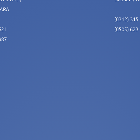
NKARA
(0312) 315
621
(0505) 623
987