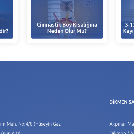
Cimnastik Boy Kısalığına
3-1
dir?
Neden Olur Mu?
Kayı
N
DİKMEN S
m Mah. No:4/8 (Hüseyin Gazi
Akpınar Mah
‘nun Altı)
Dikmen / 