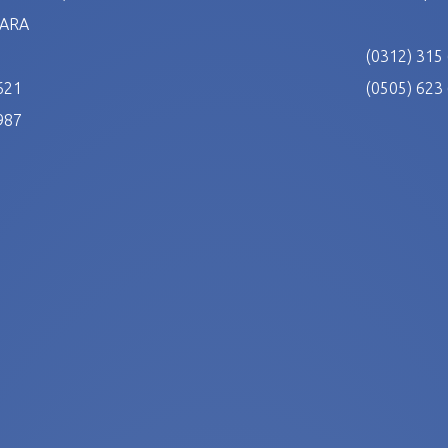
NKARA
(0312) 315
621
(0505) 623
987