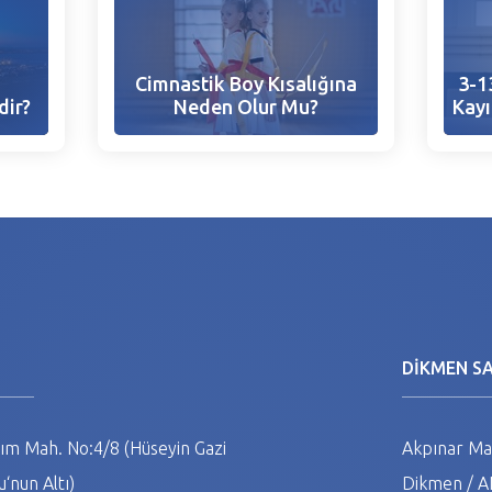
Cimnastik Boy Kısalığına
3-1
dir?
Neden Olur Mu?
Kayı
N
DİKMEN S
m Mah. No:4/8 (Hüseyin Gazi
Akpınar Mah
‘nun Altı)
Dikmen / 